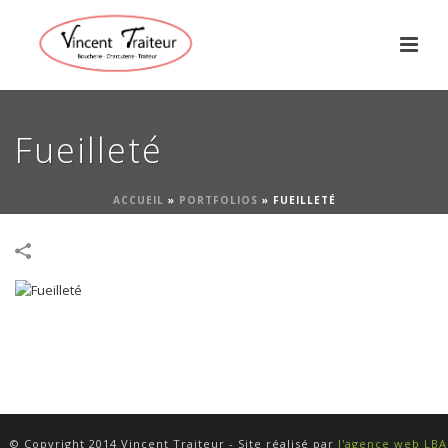
Fueilleté
ACCUEIL
»
PORTFOLIOS
»
FUEILLETÉ
© Copyright 2014 Vincent Traiteur - Site réalisé par
l'agence web LB